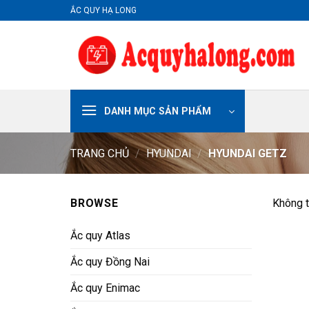
Skip
ẮC QUY HẠ LONG
to
content
DANH MỤC SẢN PHẨM
TRANG CHỦ
/
HYUNDAI
/
HYUNDAI GETZ
BROWSE
Không t
Ắc quy Atlas
Ắc quy Đồng Nai
Ắc quy Enimac