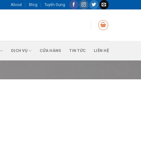
About
Blog
Tuyển Dụng
DỊCH VỤ
CỬA HÀNG
TIN TỨC
LIÊN HỆ