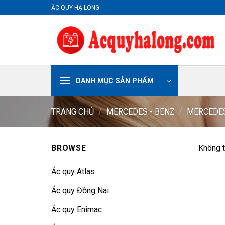
Skip
ẮC QUY HẠ LONG
to
content
DANH MỤC SẢN PHẨM
TRANG CHỦ
/
MERCEDES - BENZ
/
MERCEDES
BROWSE
Không t
Ắc quy Atlas
Ắc quy Đồng Nai
Ắc quy Enimac