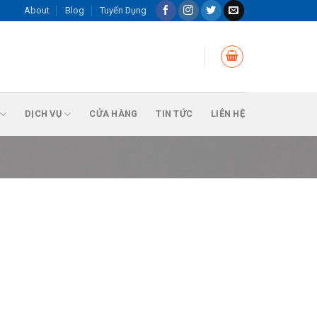
About
Blog
Tuyển Dụng
DỊCH VỤ
CỬA HÀNG
TIN TỨC
LIÊN HỆ