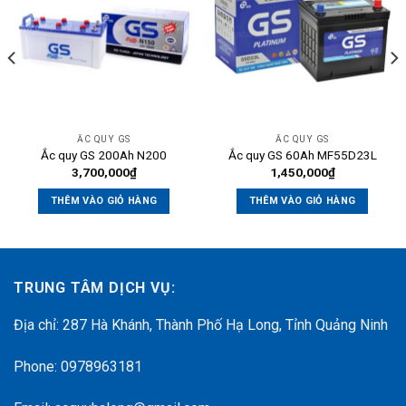
ẮC QUY GS
ẮC QUY GS
Ắc quy GS 200Ah N200
Ắc quy GS 60Ah MF55D23L
3,700,000
₫
1,450,000
₫
THÊM VÀO GIỎ HÀNG
THÊM VÀO GIỎ HÀNG
TRUNG TÂM DỊCH VỤ:
Địa chỉ: 287 Hà Khánh, Thành Phố Hạ Long, Tỉnh Quảng Ninh
Phone: 0978963181