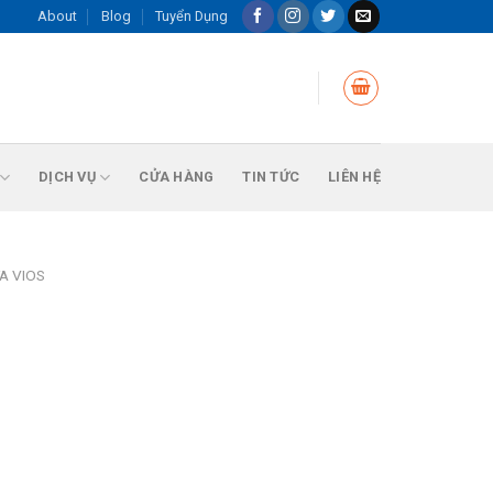
About
Blog
Tuyển Dụng
DỊCH VỤ
CỬA HÀNG
TIN TỨC
LIÊN HỆ
A VIOS