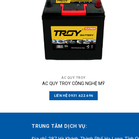
ẮC QUY TROY
AC QUY TROY CÔNG NGHỆ MỸ
LIÊN HỆ 0931.622.696
TRUNG TÂM DỊCH VỤ:
Địa chỉ: 287 Hà Khánh, Thành Phố Hạ Long, Tỉnh 